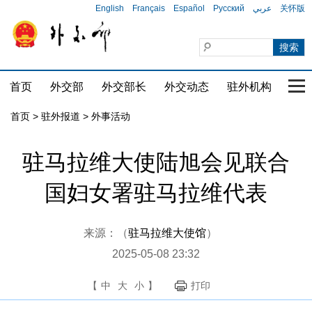
English
Français
Español
Русский
عربي
关怀版
首页
外交部
外交部长
外交动态
驻外机构
国家
首页
>
驻外报道
>
外事活动
驻马拉维大使陆旭会见联合
国妇女署驻马拉维代表
来源：（
驻马拉维大使馆
）
2025-05-08 23:32
【
中
大
小
】
打印