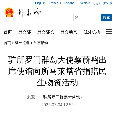
English
Français
Español
Русский
عربي
关怀版
首页
外交部
外交部长
外交动态
驻外机构
国家
首页
>
驻外报道
>
外事活动
驻所罗门群岛大使蔡蔚鸣出
席使馆向所马莱塔省捐赠民
生物资活动
来源：（
驻所罗门群岛大使馆
）
2025-07-04 12:59