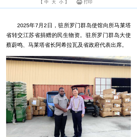
【
中
大
小
】
打印
2025年7月2日，驻所罗门群岛使馆向所马莱塔
省转交江苏省捐赠的民生物资。驻所罗门群岛大使
蔡蔚鸣、马莱塔省长阿希拉瓦及省政府代表出席。