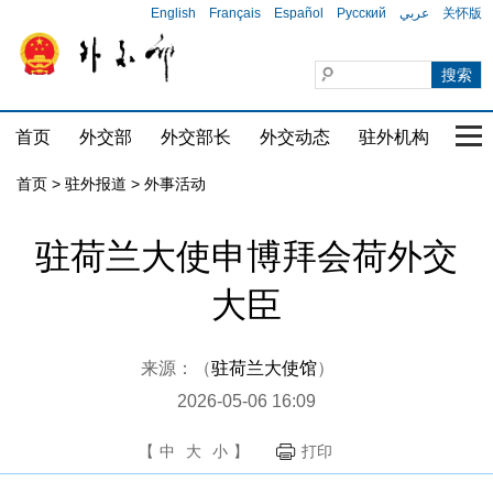
English
Français
Español
Русский
عربي
关怀版
首页
外交部
外交部长
外交动态
驻外机构
国家
首页
>
驻外报道
>
外事活动
驻荷兰大使申博拜会荷外交
大臣
来源：（
驻荷兰大使馆
）
2026-05-06 16:09
【
中
大
小
】
打印