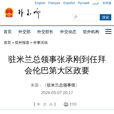
English
Français
Español
Русский
عربي
关怀版
首页
外交部
外交部长
外交动态
驻外机构
国家
首页
>
驻外报道
>
外事活动
驻米兰总领事张承刚到任拜
会伦巴第大区政要
来源：（
驻米兰总领事馆
）
2026-05-07 20:17
【
中
大
小
】
打印