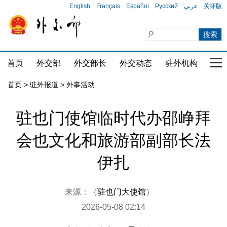
English
Français
Español
Русский
عربي
关怀版
首页
外交部
外交部长
外交动态
驻外机构
国家
首页
>
驻外报道
>
外事活动
驻也门使馆临时代办邵峥拜
会也文化和旅游部副部长法
伊扎
来源：（
驻也门大使馆
）
2026-05-08 02:14