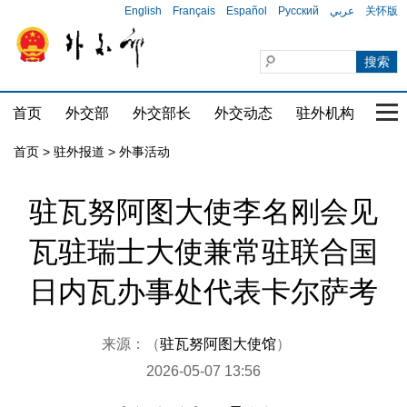
English
Français
Español
Русский
عربي
关怀版
首页
外交部
外交部长
外交动态
驻外机构
国家
首页
>
驻外报道
>
外事活动
驻瓦努阿图大使李名刚会见
瓦驻瑞士大使兼常驻联合国
日内瓦办事处代表卡尔萨考
来源：（
驻瓦努阿图大使馆
）
2026-05-07 13:56