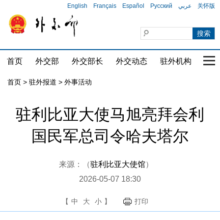
English
Français
Español
Русский
عربي
关怀版
首页
外交部
外交部长
外交动态
驻外机构
国家
首页
>
驻外报道
>
外事活动
驻利比亚大使马旭亮拜会利
国民军总司令哈夫塔尔
来源：（
驻利比亚大使馆
）
2026-05-07 18:30
【
中
大
小
】
打印