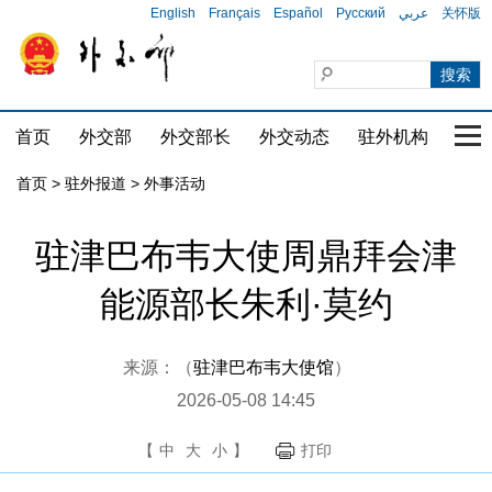
English
Français
Español
Русский
عربي
关怀版
首页
外交部
外交部长
外交动态
驻外机构
国家
首页
>
驻外报道
>
外事活动
驻津巴布韦大使周鼎拜会津
能源部长朱利·莫约
来源：（
驻津巴布韦大使馆
）
2026-05-08 14:45
【
中
大
小
】
打印