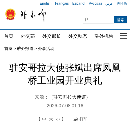
English
Français
Español
Русский
عربي
关怀版
首页
外交部
外交部长
外交动态
驻外机构
国家
首页
>
驻外报道
>
外事活动
驻安哥拉大使张斌出席凤凰
桥工业园开业典礼
来源：（
驻安哥拉大使馆
）
2026-07-08 01:16
【
中
大
小
】
打印