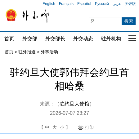
English
Français
Español
Русский
عربي
关怀版
首页
外交部
外交部长
外交动态
驻外机构
国家
首页
>
驻外报道
>
外事活动
驻约旦大使郭伟拜会约旦首
相哈桑
来源：（
驻约旦大使馆
）
2026-07-07 23:27
【
中
大
小
】
打印