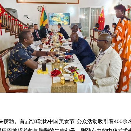
头攒动。首届“加勒比中国美食节”公众活动吸引着400
眼巴巴地望着热气腾腾的牛肉包子，刚劲有力的中华武术