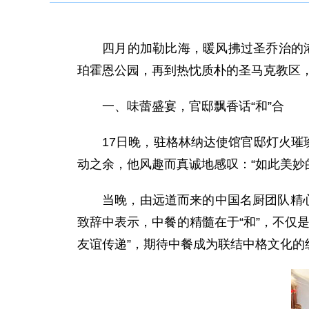
四月的加勒比海，暖风拂过圣乔治的港
珀霍恩公园，再到热忱质朴的圣马克教区
一、味蕾盛宴，官邸飘香话“和”合
17日晚，驻格林纳达使馆官邸灯火璀
动之余，他风趣而真诚地感叹：“如此美妙
当晚，由远道而来的中国名厨团队精
致辞中表示，中餐的精髓在于“和”，不仅
友谊传递”，期待中餐成为联结中格文化的