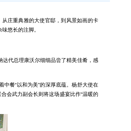
”。从庄重典雅的大使官邸，到风景如画的卡
余味悠长的注脚。
林纳达代总理康沃尔细细品尝了精美佳肴，感
中餐“以和为美”的深厚底蕴。杨舒大使在
联合会武力副会长则将这场盛宴比作“温暖的