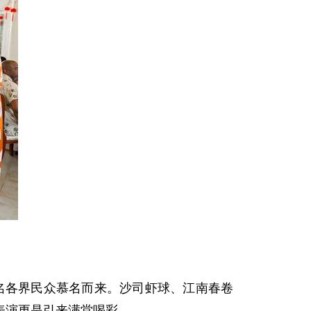
余名各界民众慕名而来。沙司虾球、江南春卷
表演更是引来满堂喝彩。