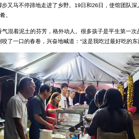
步又马不停蹄地走进了乡野。19日和26日，使馆团队
佳肴。
香气混着泥土的芬芳，格外动人。很多孩子是平生第一次
咬了一口的春卷，兴奋地喊道：“这是我吃过最好吃的东