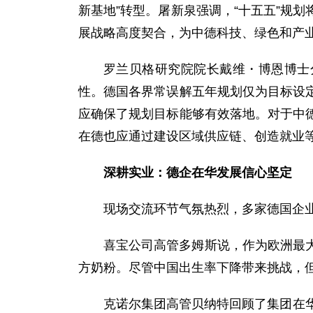
新基地”转型。屠新泉强调，“十五五”规
展战略高度契合，为中德科技、绿色和产
罗兰贝格研究院院长戴维・博恩博士
性。德国各界常误解五年规划仅为目标设
应确保了规划目标能够有效落地。对于中
在德也应通过建设区域供应链、创造就业
深耕实业：德企在华发展信心坚定
现场交流环节气氛热烈，多家德国企
喜宝公司高管多姆斯说，作为欧洲最
方奶粉。尽管中国出生率下降带来挑战，
克诺尔集团高管贝纳特回顾了集团在