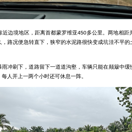
靠近边境地区，距离首都蒙罗维亚450多公里。两地相距
久，路况便急转直下，狭窄的水泥路很快变成坑洼不平的
暴雨冲刷下，道路留下一道道沟壑，车辆只能在颠簸中缓
，每人开上一两个小时还可休息一阵。