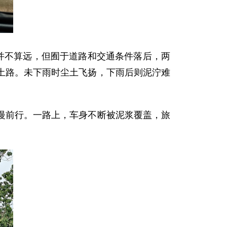
并不算远，但囿于道路和交通条件落后，两
土路。未下雨时尘土飞扬，下雨后则泥泞难
慢前行。一路上，车身不断被泥浆覆盖，旅