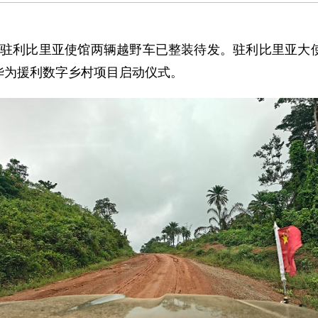
亮，驻利比里亚使馆两辆越野车已整装待发。
驻利比里亚
大
华为援利数字乡村项目启动仪式。