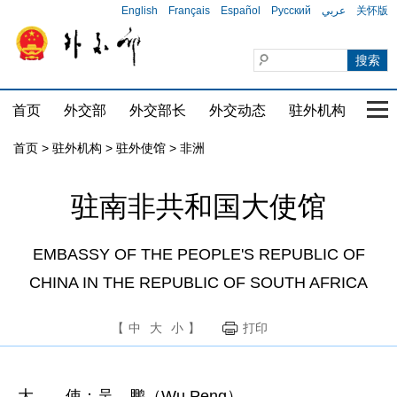
English
Français
Español
Русский
عربي
关怀版
首页
外交部
外交部长
外交动态
驻外机构
国家
首页
>
驻外机构
>
驻外使馆
>
非洲
驻南非共和国大使馆
EMBASSY OF THE PEOPLE'S REPUBLIC OF
CHINA IN THE REPUBLIC OF SOUTH AFRICA
【
中
大
小
】
打印
大 使：吴 鹏（Wu Peng）