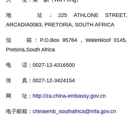
地 址：225 ATHLONE STREET,
ARCADIA0083, PRETORIA, SOUTH AFRICA
信 箱：P.O.Box 95764，Waterkloof 0145,
Pretoria,South Africa
电 话：0027-12-4316500
传 真：0027-12-3424154
网 址：
http://za.china-embassy.gov.cn
电子邮箱：
chinaemb_southafrica@mfa.gov.cn