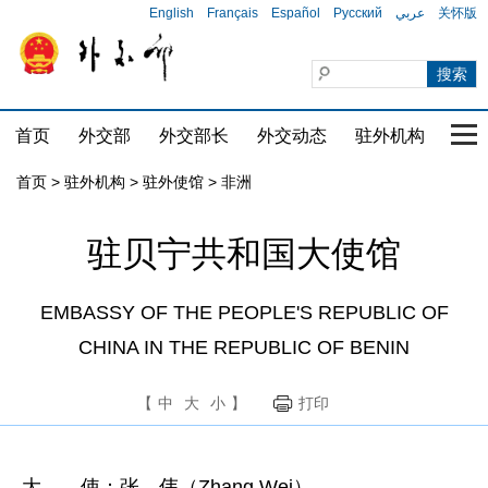
English
Français
Español
Русский
عربي
关怀版
首页
外交部
外交部长
外交动态
驻外机构
国家
首页
>
驻外机构
>
驻外使馆
>
非洲
驻贝宁共和国大使馆
EMBASSY OF THE PEOPLE'S REPUBLIC OF
CHINA IN THE REPUBLIC OF BENIN
【
中
大
小
】
打印
大 使：张 伟（Zhang Wei）