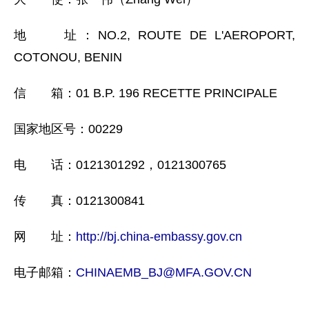
地 址：NO.2, ROUTE DE L'AEROPORT,
COTONOU, BENIN
信 箱：01 B.P. 196 RECETTE PRINCIPALE
国家地区号：00229
电 话：0121301292，0121300765
传 真：0121300841
网 址：
http://bj.china-embassy.gov.cn
电子邮箱：
CHINAEMB_BJ@MFA.GOV.CN