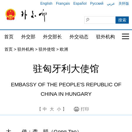
English
Français
Español
Русский
عربي
关怀版
首页
外交部
外交部长
外交动态
驻外机构
国家
首页
>
驻外机构
>
驻外使馆
>
欧洲
驻匈牙利大使馆
EMBASSY OF THE PEOPLE'S REPUBLIC OF
CHINA IN HUNGARY
【
中
大
小
】
打印
大 使：龚 韬（Gong Tao）