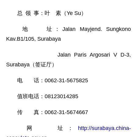
总 领 事：叶 素（Ye Su）
地 址：Jalan Mayjend. Sungkono
Kav.B1/105, Surabaya
Jalan Paris Argosari V D-3,
Surabaya（签证厅）
电 话：0062-31-5675825
值班电话：08123014285
传 真：0062-31-5674667
网 址：
http://surabaya.china-