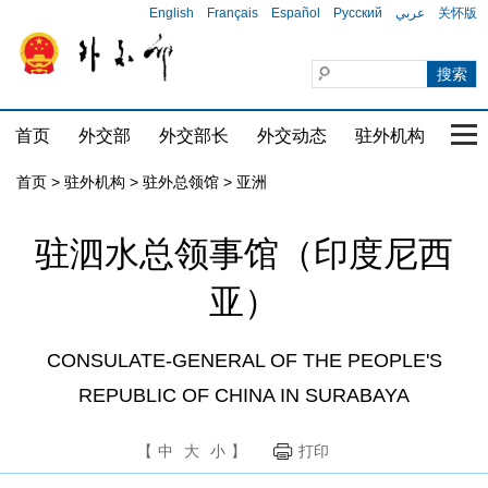
English
Français
Español
Русский
عربي
关怀版
首页
外交部
外交部长
外交动态
驻外机构
国家
首页
>
驻外机构
>
驻外总领馆
>
亚洲
驻泗水总领事馆（印度尼西
亚）
CONSULATE-GENERAL OF THE PEOPLE'S
REPUBLIC OF CHINA IN SURABAYA
【
中
大
小
】
打印