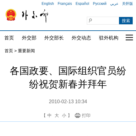
English
Français
Español
Русский
عربي
关怀版
首页
外交部
外交部长
外交动态
驻外机构
国家
首页
>
重要新闻
各国政要、国际组织官员纷
纷祝贺新春并拜年
2010-02-13 10:34
【
中
大
小
】
打印