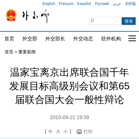
English
Français
Español
Русский
عربي
关怀版
首页
外交部
外交部长
外交动态
驻外机构
国家
首页
>
重要新闻
温家宝离京出席联合国千年
发展目标高级别会议和第65
届联合国大会一般性辩论
2010-09-21 19:39
【
中
大
小
】
打印