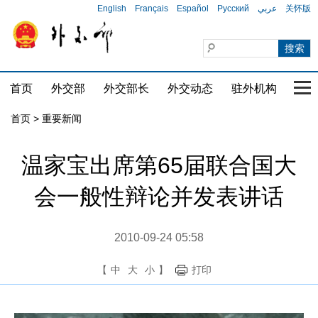
English
Français
Español
Русский
عربي
关怀版
首页
外交部
外交部长
外交动态
驻外机构
国家
首页
>
重要新闻
温家宝出席第65届联合国大
会一般性辩论并发表讲话
2010-09-24 05:58
【
中
大
小
】
打印