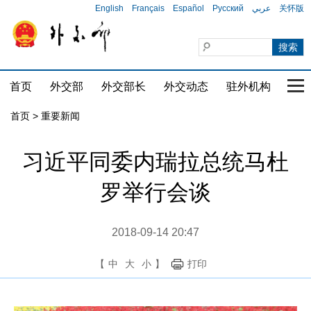
English
Français
Español
Русский
عربي
关怀版
首页
外交部
外交部长
外交动态
驻外机构
国家
首页
>
重要新闻
习近平同委内瑞拉总统马杜
罗举行会谈
2018-09-14 20:47
【
中
大
小
】
打印