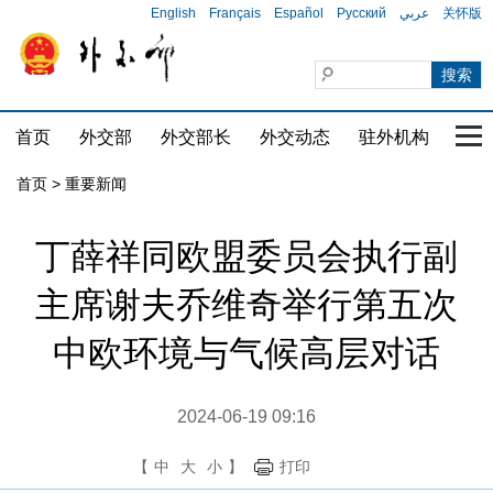
English
Français
Español
Русский
عربي
关怀版
首页
外交部
外交部长
外交动态
驻外机构
国家
首页
>
重要新闻
丁薛祥同欧盟委员会执行副
主席谢夫乔维奇举行第五次
中欧环境与气候高层对话
2024-06-19 09:16
【
中
大
小
】
打印