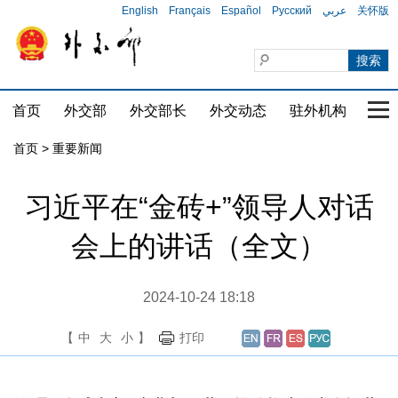
English
Français
Español
Русский
عربي
关怀版
首页
外交部
外交部长
外交动态
驻外机构
国家
首页
>
重要新闻
习近平在“金砖+”领导人对话
会上的讲话（全文）
2024-10-24 18:18
【
中
大
小
】
打印