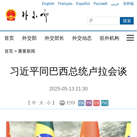
English
Français
Español
Русский
عربي
关怀版
首页
外交部
外交部长
外交动态
驻外机构
国家
首页
>
重要新闻
习近平同巴西总统卢拉会谈
2025-05-13 21:30
【
中
大
小
】
打印