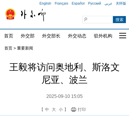
English
Français
Español
Русский
عربي
关怀版
首页
外交部
外交部长
外交动态
驻外机构
国家
首页
>
重要新闻
王毅将访问奥地利、斯洛文
尼亚、波兰
2025-09-10 15:05
【
中
大
小
】
打印