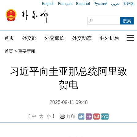
English
Français
Español
Русский
عربي
关怀版
首页
外交部
外交部长
外交动态
驻外机构
国家
首页
>
重要新闻
习近平向圭亚那总统阿里致
贺电
2025-09-11 09:48
【
中
大
小
】
打印