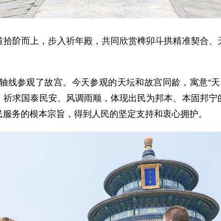
首拾阶而上，步入祈年殿，共同欣赏榫卯斗拱精准契合、
中轴线参观了故宫。今天参观的天坛和故宫同龄，寓意“
，祈求国泰民安、风调雨顺，体现出民为邦本、本固邦宁
民服务的根本宗旨，得到人民的坚定支持和衷心拥护。