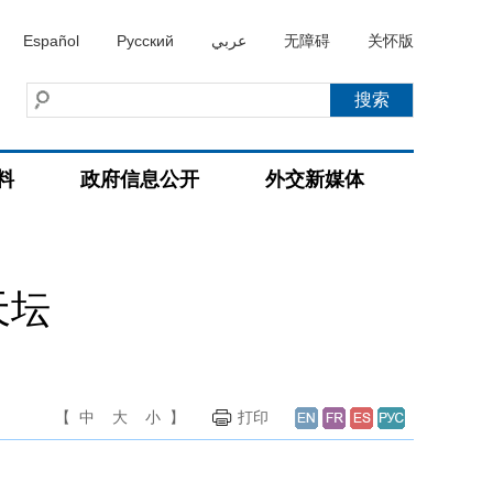
Español
Русский
عربي
无障碍
关怀版
料
政府信息公开
外交新媒体
天坛
【
中
大
小
】
打印