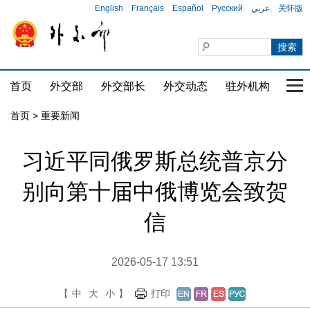
English
Français
Español
Русский
عربي
关怀版
首页
外交部
外交部长
外交动态
驻外机构
国家
首页
>
重要新闻
习近平同俄罗斯总统普京分
别向第十届中俄博览会致贺
信
2026-05-17 13:51
【
中
大
小
】
打印