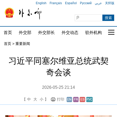
English
Français
Español
Русский
عربي
关怀版
首页
外交部
外交部长
外交动态
驻外机构
国家
首页
>
重要新闻
习近平同塞尔维亚总统武契
奇会谈
2026-05-25 21:14
【
中
大
小
】
打印