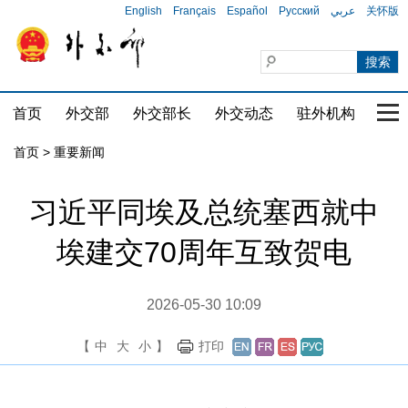
English
Français
Español
Русский
عربي
关怀版
首页
外交部
外交部长
外交动态
驻外机构
国家
首页
>
重要新闻
习近平同埃及总统塞西就中
埃建交70周年互致贺电
2026-05-30 10:09
【
中
大
小
】
打印