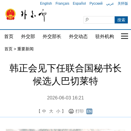
English
Français
Español
Русский
عربي
关怀版
首页
外交部
外交部长
外交动态
驻外机构
国家
首页
>
重要新闻
韩正会见下任联合国秘书长
候选人巴切莱特
2026-06-03 16:21
【
中
大
小
】
打印