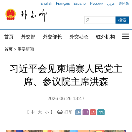
English
Français
Español
Русский
عربي
关怀版
首页
外交部
外交部长
外交动态
驻外机构
国家
首页
>
重要新闻
习近平会见柬埔寨人民党主
席、参议院主席洪森
2026-06-26 13:47
【
中
大
小
】
打印