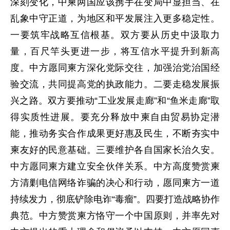
深刻变化，中柬两国应该携手在变局中显担当、在
乱象中守正道，为地区和平发展注入更多稳定性。
一要筑牢战略互信根基。双方要从历史中汲取力
量，百尺竿头更进一步，将互信水平提升到新高
度。中方愿同柬方深化党际交往，加强治党治国经
验交流，共同提高党的执政能力。二要走稳发展振
兴之路。双方要推动“工业发展走廊”和“鱼米走廊”取
得实质性进展。要充分释放中柬自由贸易协定潜
能，推动务实合作成果更好惠及民生，不断夯实中
柬友好的民意基础。三要维护各自国家长治久安。
中方愿同柬方建立安全伙伴关系。中方高度赞赏柬
方清剿电信网络诈骗的决心和行动，愿同柬方一道
持续发力，彻底铲除电诈“毒瘤”。四要打造战略协作
典范。中方赞赏柬方恪守一个中国原则，并率先对