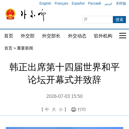
English
Français
Español
Русский
عربي
关怀版
首页
外交部
外交部长
外交动态
驻外机构
国家
首页
>
重要新闻
韩正出席第十四届世界和平
论坛开幕式并致辞
2026-07-03 15:50
【
中
大
小
】
打印