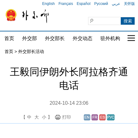
English
Français
Español
Русский
عربي
关怀版
首页
外交部
外交部长
外交动态
驻外机构
国家
首页 > 外交部长活动
王毅同伊朗外长阿拉格齐通
电话
2024-10-14 23:06
【
中
大
小
】
打印