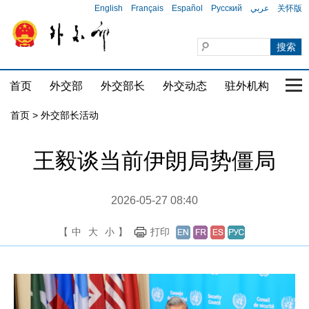
English
Français
Español
Русский
عربي
关怀版
首页
外交部
外交部长
外交动态
驻外机构
国家
首页 > 外交部长活动
王毅谈当前伊朗局势僵局
2026-05-27 08:40
【
中
大
小
】
打印