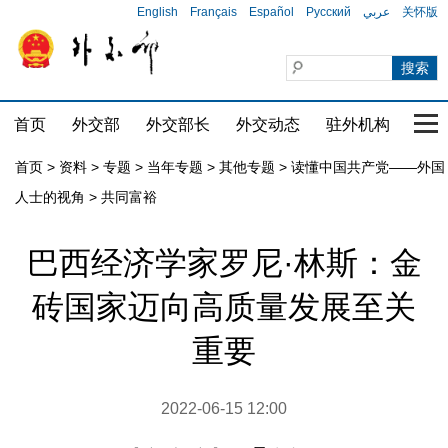
English
Français
Español
Русский
عربي
关怀版
首页
外交部
外交部长
外交动态
驻外机构
国家
首页
>
资料
>
专题
>
当年专题
>
其他专题
>
读懂中国共产党——外国
人士的视角
>
共同富裕
巴西经济学家罗尼·林斯：金
砖国家迈向高质量发展至关
重要
2022-06-15 12:00