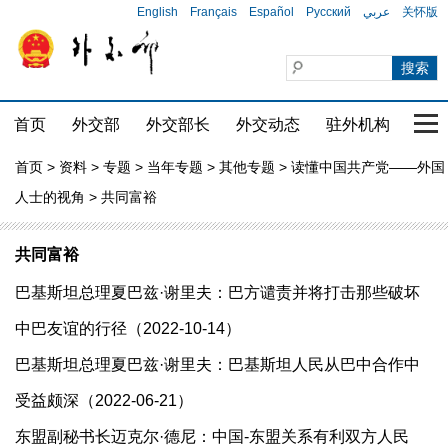
English
Français
Español
Русский
عربي
关怀版
首页
外交部
外交部长
外交动态
驻外机构
国家
首页
>
资料
>
专题
>
当年专题
>
其他专题
>
读懂中国共产党——外国
人士的视角
> 共同富裕
共同富裕
巴基斯坦总理夏巴兹·谢里夫：巴方谴责并将打击那些破坏
中巴友谊的行径（2022-10-14）
巴基斯坦总理夏巴兹·谢里夫：巴基斯坦人民从巴中合作中
受益颇深（2022-06-21）
东盟副秘书长迈克尔·德尼：中国-东盟关系有利双方人民