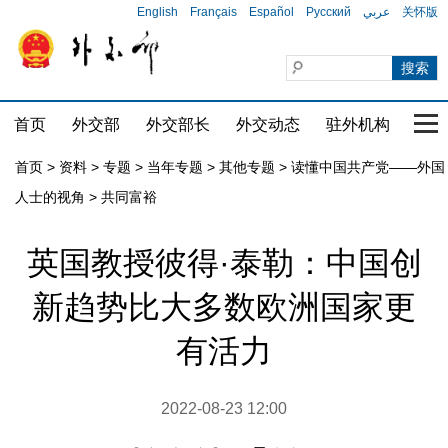
English
Français
Español
Русский
عربي
关怀版
首页
外交部
外交部长
外交动态
驻外机构
国家
首页
>
资料
>
专题
>
当年专题
>
其他专题
>
读懂中国共产党——外国
人士的视角
>
共同富裕
英国教授彼得·泰勒：中国创
新趋势比大多数欧洲国家更
有活力
2022-08-23 12:00