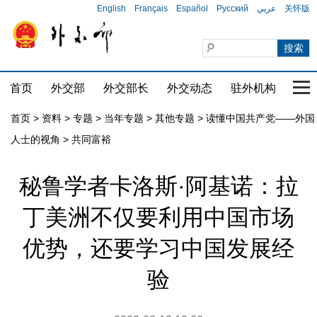
English
Français
Español
Русский
عربي
关怀版
首页
外交部
外交部长
外交动态
驻外机构
国家
首页
>
资料
>
专题
>
当年专题
>
其他专题
>
读懂中国共产党——外国
人士的视角
>
共同富裕
秘鲁学者卡洛斯·阿基诺：拉
丁美洲不仅要利用中国市场
优势，还要学习中国发展经
验