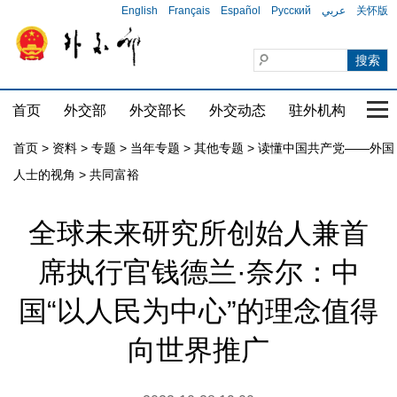
English
Français
Español
Русский
عربي
关怀版
首页
外交部
外交部长
外交动态
驻外机构
国家
首页
>
资料
>
专题
>
当年专题
>
其他专题
>
读懂中国共产党——外国
人士的视角
>
共同富裕
全球未来研究所创始人兼首
席执行官钱德兰·奈尔：中
国“以人民为中心”的理念值得
向世界推广