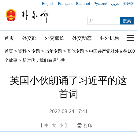
English
Français
Español
Русский
عربي
关怀版
首页
外交部
外交部长
外交动态
驻外机构
国家
首页
>
资料
>
专题
>
当年专题
>
其他专题
>
中国共产党对外交往100
个故事
>
新时代，我们命运与共
英国小伙朗诵了习近平的这
首词
2022-08-24 17:41
【
中
大
小
】
打印