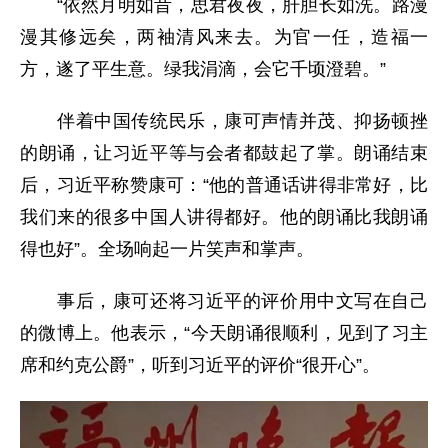
“依然月明如昔，思君夜夜，肝胆长如洗。路漫
漫其修远矣，两袖清风来去。为官一任，造福一
方，遂了平生意。绿我涓滴，会它千顷澄碧。”
伴着中国传统民乐，康可声情并茂、抑扬顿挫
的朗诵，让习近平等与会者都鼓起了掌。朗诵结束
后，习近平称赞康可：“他的普通话讲得非常好，比
我们来的很多中国人讲得都好。他的朗诵比我朗诵
得也好”。全场响起一片笑声和掌声。
事后，康可还将习近平的评价用中文写在自己
的微博上。他表示，“今天朗诵很顺利，见到了习主
席和约克公爵”，听到习近平的评价“很开心”。