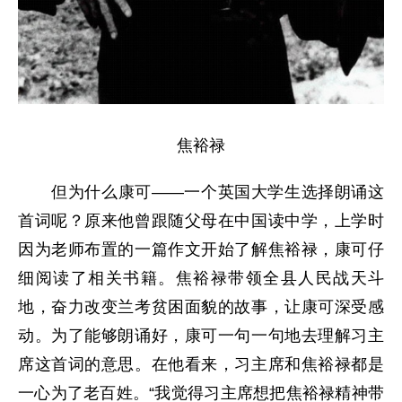
焦裕禄
但为什么康可——一个英国大学生选择朗诵这
首词呢？原来他曾跟随父母在中国读中学，上学时
因为老师布置的一篇作文开始了解焦裕禄，康可仔
细阅读了相关书籍。焦裕禄带领全县人民战天斗
地，奋力改变兰考贫困面貌的故事，让康可深受感
动。为了能够朗诵好，康可一句一句地去理解习主
席这首词的意思。在他看来，习主席和焦裕禄都是
一心为了老百姓。“我觉得习主席想把焦裕禄精神带