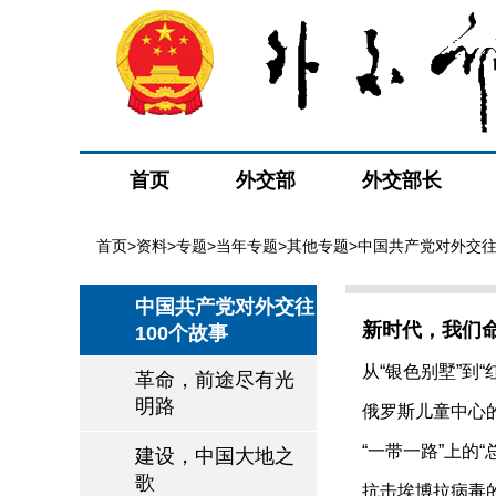
首页
外交部
外交部长
首页
>
资料
>
专题
>
当年专题
>
其他专题
>
中国共产党对外交往
中国共产党对外交往
新时代，我们
100个故事
从“银色别墅”到“红
革命，前途尽有光
明路
俄罗斯儿童中心的“
“一带一路”上的“总
建设，中国大地之
歌
抗击埃博拉病毒的“