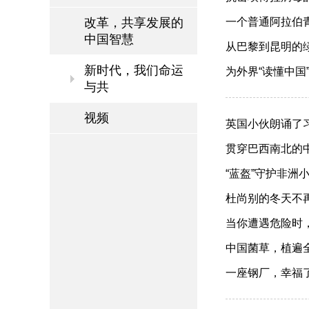
改革，共享发展的
一个普通阿拉伯青年
中国智慧
从巴黎到昆明的绿色
新时代，我们命运
为外界“读懂中国”
与共
视频
英国小伙朗诵了习近
贯穿巴西南北的中国
“蓝盔”守护非洲小女
杜尚别的冬天不再冷
当你遭遇危险时，祖
中国菌草，植遍全球
一座钢厂，幸福了一