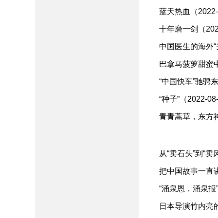
蓝天热血（2022-
​十年磨一剑（2022
​中国医生的海外“光
巴拿马菠萝甜蜜中国
“中国快车”驰骋东非
​“种子”（2022-08
青青蒿草，东方神药
​从“卖石头”到“卖风
​把中国故事一直讲下
“涌泉恩，涌泉报”（
日本导演竹内亮的新