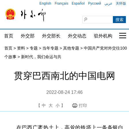
English
Français
Español
Русский
عربي
关怀版
首页
外交部
外交部长
外交动态
驻外机构
国家
首页
>
资料
>
专题
>
当年专题
>
其他专题
>
中国共产党对外交往100
个故事
>
新时代，我们命运与共
贯穿巴西南北的中国电网
2022-08-24 17:46
【
中
大
小
】
打印
在巴西广袤热土上，高耸的铁塔上一条条银白