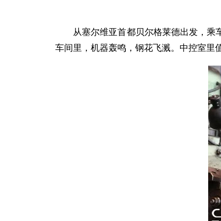
从塞尔维亚首都贝尔格莱德出发，乘车数
车间里，机器轰鸣，钢花飞溅。中控室里