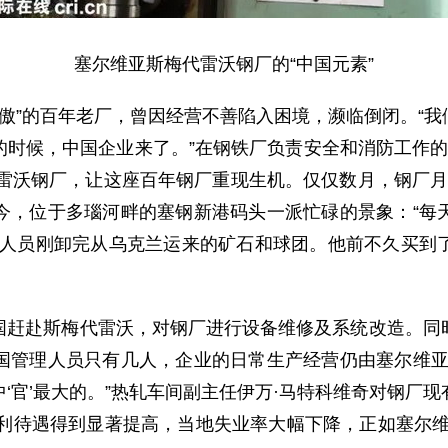
塞尔维亚斯梅代雷沃钢厂的“中国元素”
傲”的百年老厂，曾因经营不善陷入困境，濒临倒闭。“
时候，中国企业来了。”在钢铁厂负责安全和消防工作的弗
代雷沃钢厂，让这座百年钢厂重现生机。仅仅数月，钢厂月产
今，位于多瑙河畔的塞钢新港码头一派忙碌的景象：“每
作人员刚卸完从乌克兰运来的矿石和球团。他前不久买到
赴斯梅代雷沃，对钢厂进行设备维修及系统改造。同时
国管理人员只有几人，企业的日常生产经营仍由塞尔维亚
‘官’最大的。”热轧车间副主任伊万·马特科维奇对钢厂
福利待遇得到显著提高，当地失业率大幅下降，正如塞尔