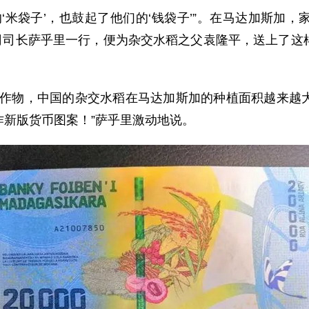
米袋子’，也鼓起了他们的‘钱袋子’”。在马达加斯加，
保司司长萨乎里一行，便为杂交水稻之父袁隆平，送上了
物，中国的杂交水稻在马达加斯加的种植面积越来越大
新版货币图案！”萨乎里激动地说。