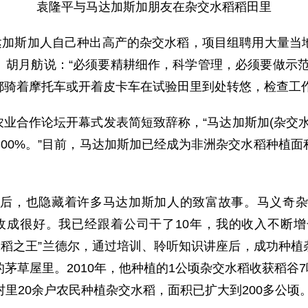
袁隆平与马达加斯加朋友在杂交水稻稻田里
加斯加人自己种出高产的杂交水稻，项目组聘用大量当
。胡月舫说：“必须要精耕细作，科学管理，必须要做示范
都骑着摩托车或开着皮卡车在试验田里到处转悠，检查工
农业合作论坛开幕式发表简短致辞称，“马达加斯加(杂交
到300%。”目前，马达加斯加已经成为非洲杂交水稻种植
，也隐藏着许多马达加斯加人的致富故事。马义奇杂
收成很好。我已经跟着公司干了10年，我的收入不断
水稻之王”兰德尔，通过培训、聆听知识讲座后，成功种
草屋里。2010年，他种植的1公顷杂交水稻收获稻谷7
村里20余户农民种植杂交水稻，面积已扩大到200多公顷