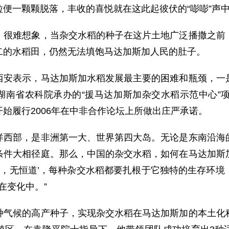
便一颗颗脱落，丰收的喜悦就在这此起彼伏的“嘭嘭”声
难想象，当杂交水稻的种子在这片土地广泛播撒之前，
二的水稻田，仍然无法填饱马达加斯加人民的肚子。
表示，马达加斯加水稻发展最主要的困难和瓶颈，一是
，湖南省农科院承办的“援马达加斯加杂交水稻示范中心
始履行2006年在中非合作论坛上所做出庄严承诺。
部，是非洲第一大、世界第四大岛。无论是东南沿海的
条件大相径庭。那么，中国的杂交水稻，如何在马达加斯
道，无恒道’，每种杂交水稻都要扎根于它独特的生存环
在变化中。”
候的高产种子，实现杂交水稻在马达加斯加的本土化种