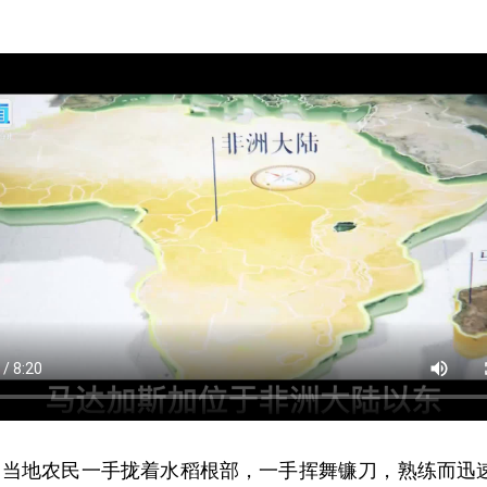
 当地农民一手拢着水稻根部，一手挥舞镰刀，熟练而迅