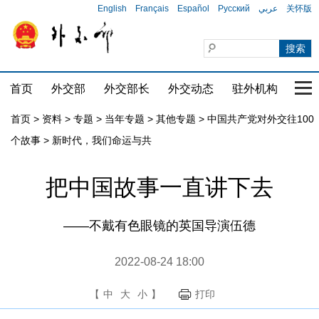
English
Français
Español
Русский
عربي
关怀版
首页
外交部
外交部长
外交动态
驻外机构
国家
首页
>
资料
>
专题
>
当年专题
>
其他专题
>
中国共产党对外交往100
个故事
>
新时代，我们命运与共
​把中国故事一直讲下去
——不戴有色眼镜的英国导演伍德
2022-08-24 18:00
【
中
大
小
】
打印