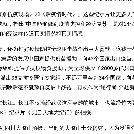
抗疫现场》和《后疫情时代》。这些纪录片让更多人了
就，指出“中国能够做到疫情防控和经济复苏，是对14
竹内亮这样传递真实情况和真实情感。
还为打好疫情防控全球阻击战作出巨大贡献，这被一些
个有急需的发展中国家提供疫苗援助，向43个国家出口疫
国际组织提供了抗疫物资援助，为全球供应了2800多亿只
后派出36支抗疫医疗专家组，不远万里奔赴34个国家，
召唤后毫不犹豫再度披上战袍，再次作为“逆行者”奔赴
江。长江不仅流经武汉这座英雄的城市，也流经竹内亮
HK）纪录片《长江 天地大纪行》的拍摄。
四川大凉山拍摄。当时的大凉山十分贫穷，因为没通公