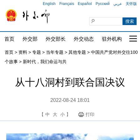
English
Français
Español
Русский
عربي
关怀版
首页
外交部
外交部长
外交动态
驻外机构
国家
首页
>
资料
>
专题
>
当年专题
>
其他专题
>
中国共产党对外交往100
个故事
>
新时代，我们命运与共
从十八洞村到联合国决议
2022-08-24 18:01
【
中
大
小
】
打印