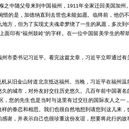
襁褓之中随父母来到中国福州，1911年全家迁回美国加
的是，加德纳直到去世也未能如愿。临终前，他仍不断念叨着
”在什么地方，但为了实现丈夫魂牵梦绕了一生的夙愿，多次
面印有“福州鼓岭”的字样。在一位中国留美学生的帮助下
市委书记习近平。看完这篇文章，习近平立即通过有关
乘飞机从旧金山转道北京抵达福州。当晚，习近平在福州温
悠久的城市，对外友好交往历史悠久。几百年前中国著名
区，您的先生也是当时与这里有过交往的国际友人之一
这样的眷恋和相思。我们也很自然地想到请您到这儿来，
的感谢，并表示自己也很珍重这份友谊，想要将此行的故