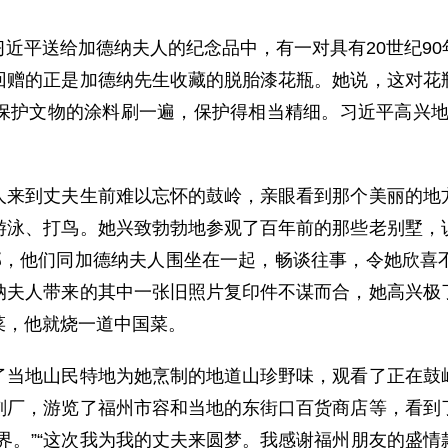
平送给加德纳夫人的纪念品中，有一对具有20世纪90
回赠的正是加德纳先生收藏的脱胎漆花瓶。她说，这对花
保护文物的涂料刷一遍，保护得相当精细。习近平高兴地
到丈夫生前难以忘怀的鼓岭，亲眼看到那个美丽的地方
游泳、打鸟。她兴致勃勃地参观了百年前的那些老别墅，
邻，他们同加德纳夫人围坐在一起，畅谈往事，令她欣喜
纳夫人带来的其中一张旧照片复印件不谋而合，她高兴极
菜，他就烧一道中国菜。
地山民特地为她烹制的地道山珍野味，观看了正在鼓岭
刻厂，游览了福州市容和当地的东街口百货商店等，看到
界。”“这次我为我的丈夫来圆梦。我感谢福州朋友的盛