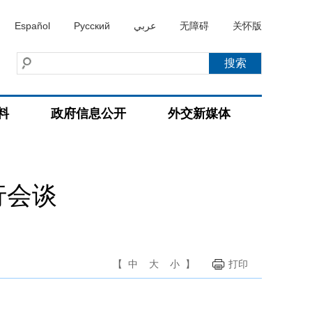
Español
Русский
عربي
无障碍
关怀版
料
政府信息公开
外交新媒体
行会谈
【
中
大
小
】
打印